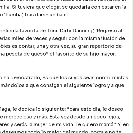
ia. Si tuviera que elegir, se quedaría con estar en la
to ‘Pumba’, tras darse un baño.
ícula favorita de Toñi ‘Dirty Dancing’, ‘Regreso al
 verlas miles de veces y seguir con la misma ilusión de
ies es contar, una y otra vez, su gran repertorio de
na peseta de queso” el favorito de su hijo mayor,
lo ha demostrado, es que los suyos sean conformistas
animándolos a que consigan el siguiente logro y a que
laga, le dedica lo siguiente: “para este día, le deseo
 merece eso y más. Esta vez desde un poco lejos,
res y serás la mujer de mi vida. Te quiero mamá”. Y, en
te deseamos todo lo mejor del mundo, porque no te