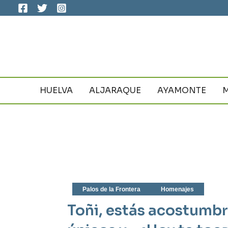
Ir
al
contenido
HUELVA
ALJARAQUE
AYAMONTE
Palos de la Frontera
Homenajes
Toñi, estás acostumb