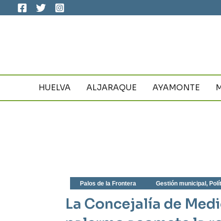
Ir
al
contenido
HUELVA
ALJARAQUE
AYAMONTE
Palos de la Frontera
Gestión municipal
,
Polí
La Concejalía de Med