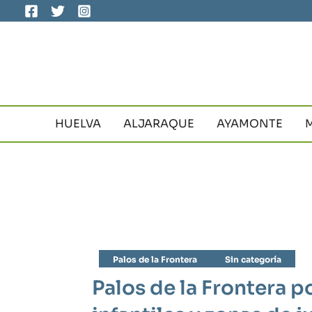
Ir
al
contenido
HUELVA
ALJARAQUE
AYAMONTE
Palos de la Frontera
Sin categoría
Palos de la Frontera 