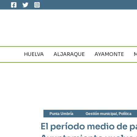
Ir
al
contenido
HUELVA
ALJARAQUE
AYAMONTE
Punta Umbría
Gestión municipal
,
Política
El período medio de p