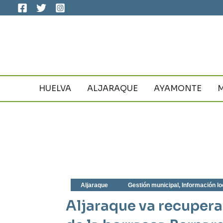
Ir
al
contenido
HUELVA
ALJARAQUE
AYAMONTE
Aljaraque
Gestión municipal
,
Información lo
Aljaraque va recupera