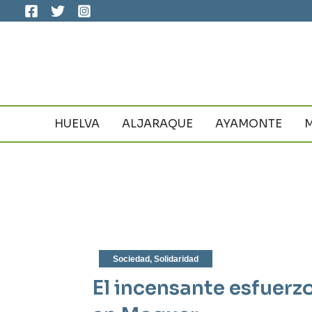
Ir
al
contenido
HUELVA
ALJARAQUE
AYAMONTE
Sociedad
,
Solidaridad
El incensante esfuerzo