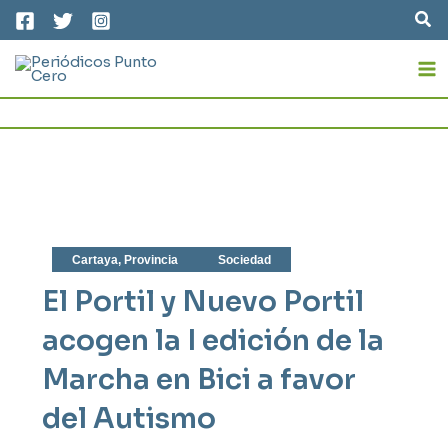
Ir
Bus
al
MA
contenido
M
Cartaya
,
Provincia
Sociedad
El Portil y Nuevo Portil
acogen la I edición de la
Marcha en Bici a favor
del Autismo