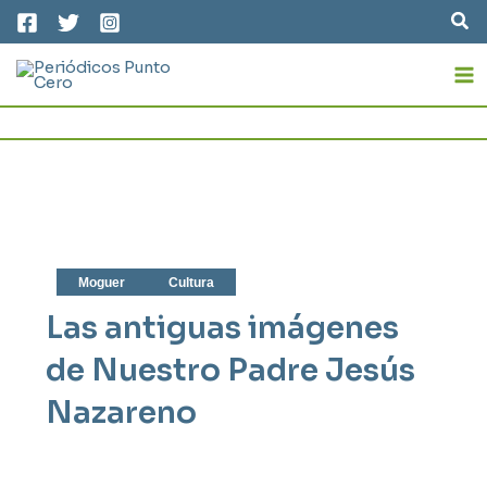
Ir
Bus
al
MA
contenido
M
Moguer
Cultura
Las antiguas imágenes
de Nuestro Padre Jesús
Nazareno