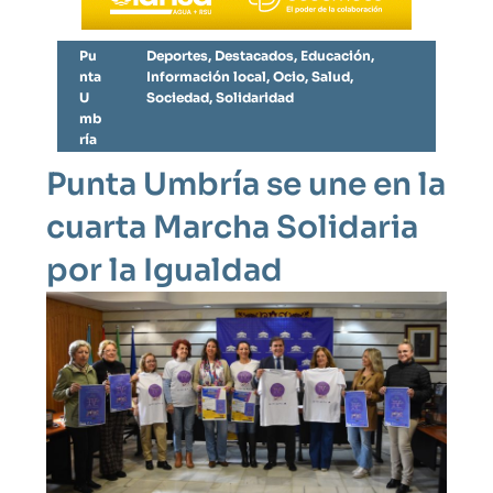
Pu
Deportes
,
Destacados
,
Educación
,
nta
Información local
,
Ocio
,
Salud
,
U
Sociedad
,
Solidaridad
mb
ría
Punta Umbría se une en la
cuarta Marcha Solidaria
por la Igualdad