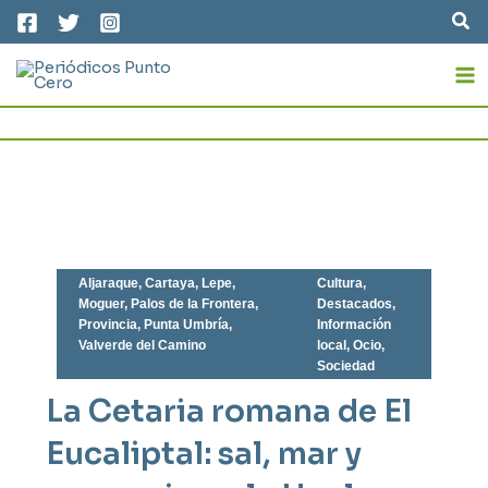
Ir
Bus
al
MA
contenido
M
Aljaraque
,
Cartaya
,
Lepe
,
Cultura
,
Moguer
,
Palos de la Frontera
,
Destacados
,
Provincia
,
Punta Umbría
,
Información
Valverde del Camino
local
,
Ocio
,
Sociedad
La Cetaria romana de El
Eucaliptal: sal, mar y