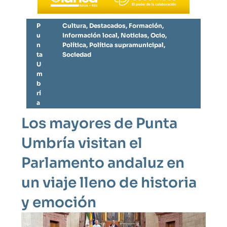
P
Cultura
,
Destacados
,
Formación
,
u
Información local
,
Noticias
,
Ocio
,
n
Política
,
Política supramunicipal
,
ta
Sociedad
U
m
b
rí
a
Los mayores de Punta
Umbría visitan el
Parlamento andaluz en
un viaje lleno de historia
y emoción