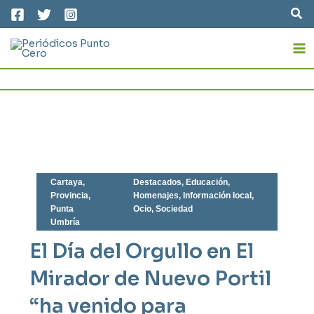
Ir
Bus
al
MA
contenido
M
Cartaya
,
Destacados
,
Educación
,
Provincia
,
Homenajes
,
Información local
,
Punta
Ocio
,
Sociedad
Umbría
El Día del Orgullo en El
Mirador de Nuevo Portil
“ha venido para