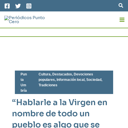
Ir
Bus
al
MA
contenido
M
Pun
Cultura
,
Destacados
,
Devociones
ta
populares
,
Información local
,
Sociedad
,
Um
Tradiciones
bría
“Hablarle a la Virgen en
nombre de todo un
pueblo es algo que se