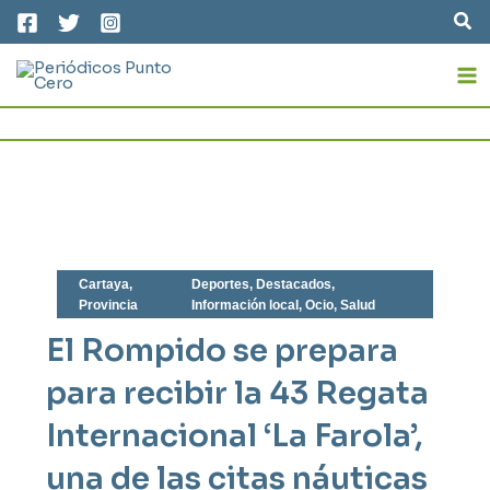
Ir
Bus
al
MA
contenido
M
Cartaya
,
Deportes
,
Destacados
,
Provincia
Información local
,
Ocio
,
Salud
El Rompido se prepara
para recibir la 43 Regata
Internacional ‘La Farola’,
una de las citas náuticas