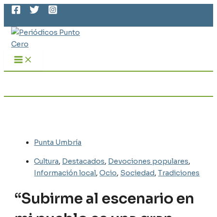
MAIN
Ir
MENU
al
Buscar
contenido
Punta Umbría
Cultura
,
Destacados
,
Devociones populares
,
Información local
,
Ocio
,
Sociedad
,
Tradiciones
“Subirme al escenario en