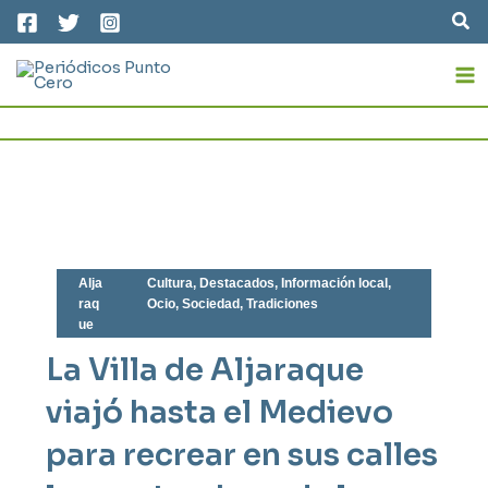
Ir
Bus
al
MA
contenido
M
Alja
Cultura
,
Destacados
,
Información local
,
raq
Ocio
,
Sociedad
,
Tradiciones
ue
La Villa de Aljaraque
viajó hasta el Medievo
para recrear en sus calles