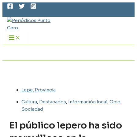
MAIN
Ir
MENU
al
Buscar
contenido
Lepe
,
Provincia
Cultura
,
Destacados
,
Información local
,
Ocio
,
Sociedad
El público lepero ha sido