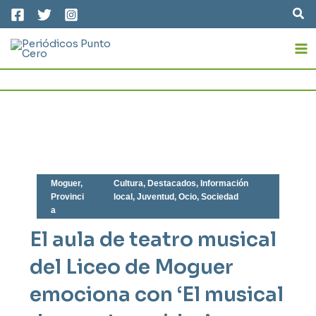
Ir
Bus
al
MA
contenido
M
Moguer
,
Cultura
,
Destacados
,
Información
Provinci
local
,
Juventud
,
Ocio
,
Sociedad
a
El aula de teatro musical
del Liceo de Moguer
emociona con ‘El musical