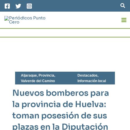
Ir
Bus
al
MA
contenido
M
Aljaraque
,
Provincia
,
Destacados
,
Valverde del Camino
Información local
Nuevos bomberos para
la provincia de Huelva:
toman posesión de sus
plazas en la Diputación