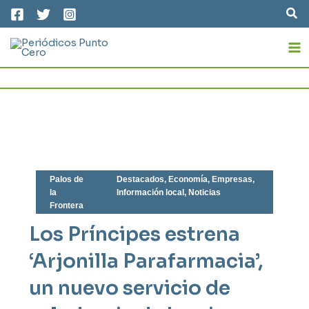
Ir
Bus
al
MA
contenido
M
Palos de
Destacados
,
Economía
,
Empresas
,
la
Información local
,
Noticias
Frontera
Los Príncipes estrena
‘Arjonilla Parafarmacia’,
un nuevo servicio de