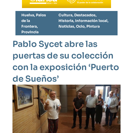
Huelva
,
Palos
Cultura
,
Destacados
,
de la
Historia
,
Información local
,
Frontera
,
Noticias
,
Ocio
,
Pintura
Provincia
Pablo Sycet abre las
puertas de su colección
con la exposición ‘Puerto
de Sueños’