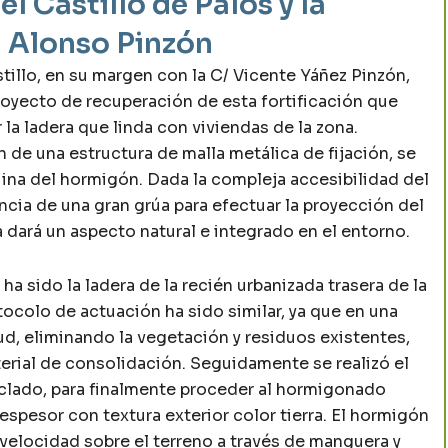
l Castillo de Palos y la
n Alonso Pinzón
stillo, en su margen con la C/ Vicente Yáñez Pinzón,
oyecto de recuperación de esta fortificación que
 la ladera que linda con viviendas de la zona.
ón de una estructura de malla metálica de fijación, se
ina del hormigón. Dada la compleja accesibilidad del
ncia de una gran grúa para efectuar la proyección del
ra dará un aspecto natural e integrado en el entorno.
a sido la ladera de la recién urbanizada trasera de la
tocolo de actuación ha sido similar, ya que en una
ud, eliminando la vegetación y residuos existentes,
rial de consolidación. Seguidamente se realizó el
clado, para finalmente proceder al hormigonado
spesor con textura exterior color tierra. El hormigón
 velocidad sobre el terreno a través de manguera y