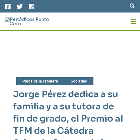
Ir
Bus
al
MA
contenido
M
Palos de la Frontera
Sociedad
Jorge Pérez dedica a su
familia y a su tutora de
fin de grado, el Premio al
TFM de la Cátedra