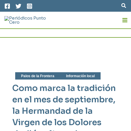
Ir
Bus
al
MA
contenido
M
Palos de la Frontera
Información local
Como marca la tradición
en el mes de septiembre,
la Hermandad de la
Virgen de los Dolores