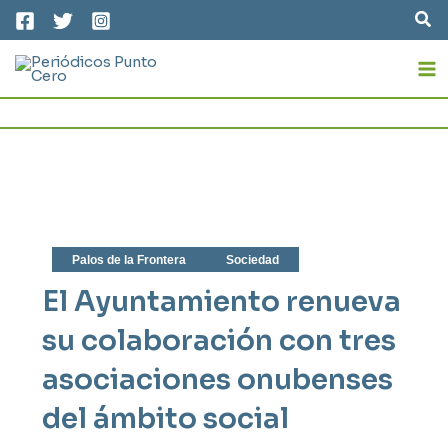
Ir
Bus
al
MA
contenido
M
Palos de la Frontera
Sociedad
El Ayuntamiento renueva
su colaboración con tres
asociaciones onubenses
del ámbito social