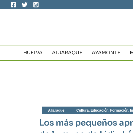
Ir
al
contenido
HUELVA
ALJARAQUE
AYAMONTE
Aljaraque
Cultura
,
Educación
,
Formación
,
I
Los más pequeños apre