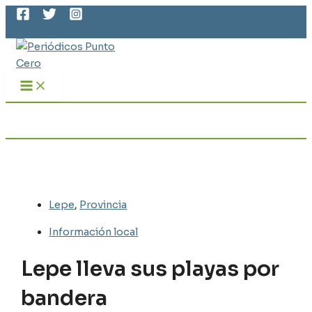
MAIN
Ir
MENU
al
Buscar
contenido
Lepe
,
Provincia
Información local
Lepe lleva sus playas por
bandera