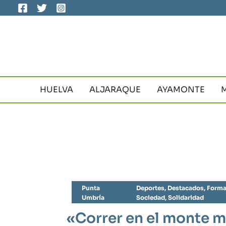
Ir
al
contenido
HUELVA
ALJARAQUE
AYAMONTE
Punta
Deportes
,
Destacados
,
Forma
Umbría
Sociedad
,
Solidaridad
«Correr en el monte me