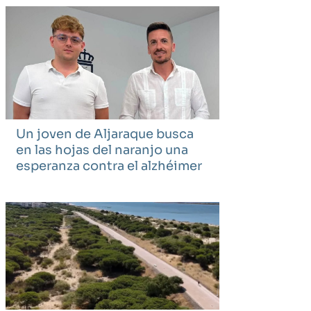
Un joven de Aljaraque busca
en las hojas del naranjo una
esperanza contra el alzhéimer