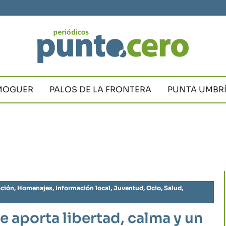
MOGUER
PALOS DE LA FRONTERA
PUNTA UMBR
ción
,
Homenajes
,
Información local
,
Juventud
,
Ocio
,
Salud
,
 aporta libertad, calma y un