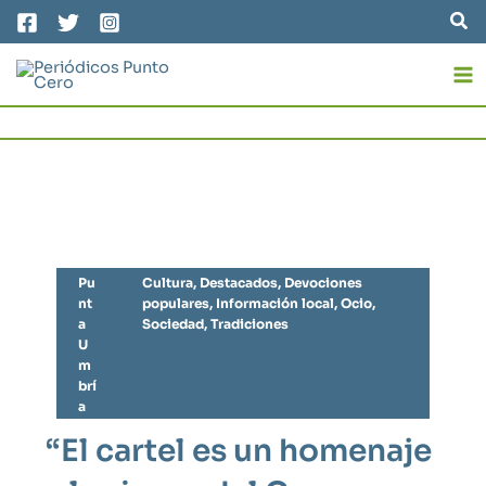
Ir
Bus
al
MA
contenido
M
Pu
Cultura
,
Destacados
,
Devociones
nt
populares
,
Información local
,
Ocio
,
a
Sociedad
,
Tradiciones
U
m
brí
a
“El cartel es un homenaje