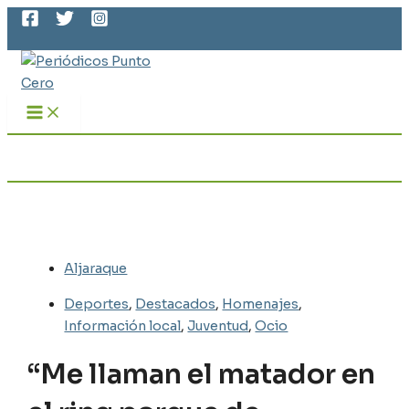
MAIN
Ir
MENU
al
Buscar
contenido
Aljaraque
Deportes
,
Destacados
,
Homenajes
,
Información local
,
Juventud
,
Ocio
“Me llaman el matador en