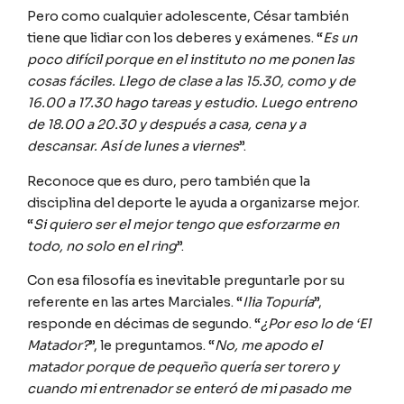
Pero como cualquier adolescente, César también
tiene que lidiar con los deberes y exámenes. “
Es un
poco difícil porque en el instituto no me ponen las
cosas fáciles. Llego de clase a las 15.30, como y de
16.00 a 17.30 hago tareas y estudio. Luego entreno
de 18.00 a 20.30 y después a casa, cena y a
descansar. Así de lunes a viernes
”.
Reconoce que es duro, pero también que la
disciplina del deporte le ayuda a organizarse mejor.
“
Si quiero ser el mejor tengo que esforzarme en
todo, no solo en el ring
”.
Con esa filosofía es inevitable preguntarle por su
referente en las artes Marciales. “
Ilia Topuría
”,
responde en décimas de segundo. “
¿Por eso lo de ‘El
Matador?
”, le preguntamos. “
No, me apodo el
matador porque de pequeño quería ser torero y
cuando mi entrenador se enteró de mi pasado me