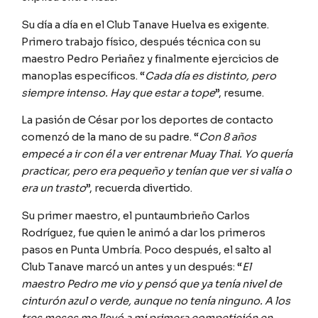
Su día a día en el Club Tanave Huelva es exigente.
Primero trabajo físico, después técnica con su
maestro Pedro Periañez y finalmente ejercicios de
manoplas específicos. “
Cada día es distinto, pero
siempre intenso. Hay que estar a tope
”, resume.
La pasión de César por los deportes de contacto
comenzó de la mano de su padre. “
Con 8 años
empecé a ir con él a ver entrenar Muay Thai. Yo quería
practicar, pero era pequeño y tenían que ver si valía o
era un trasto
”, recuerda divertido.
Su primer maestro, el puntaumbrieño Carlos
Rodríguez, fue quien le animó a dar los primeros
pasos en Punta Umbría. Poco después, el salto al
Club Tanave marcó un antes y un después: “
El
maestro Pedro me vio y pensó que ya tenía nivel de
cinturón azul o verde, aunque no tenía ninguno. A los
tres meses me llevó a mi primera competición en