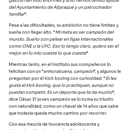
gastos han sido enormes y solo hemos tenido ayuda
del Ayuntamiento de Aljaraque y un patrocinador
familiar
”.
Pese a las dificultades, su ambición no tiene límites y
sueña con llegar alto. “
Mi meta es ser campeón del
mundo. Sueño con pelear en ligas internacionales
como ONE o la UFC. Eso lo tengo claro, quiero ser el
mejor en lo mío cueste lo que cueste
”.
Mientras tanto, en el instituto sus compañeros lo
felicitan con un “
enhorabuena, campeón
”, y algunos le
preguntan por el kick boxing con curiosidad. “
Si les
gusta el kick boxing, que lo practiquen, aunque no
puedan competir. Es un deporte que te da mucho
”,
dice César. El joven campeón se lo toma su triunfo
con naturalidad, como un chaval de 14 años que sabe
que todavía queda mucho camino por recorrer.
Con esa mezcla de inocencia adolescente y