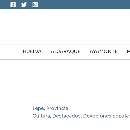
Ir
al
contenido
HUELVA
ALJARAQUE
AYAMONTE
Lepe
,
Provincia
Cultura
,
Destacados
,
Devociones popula