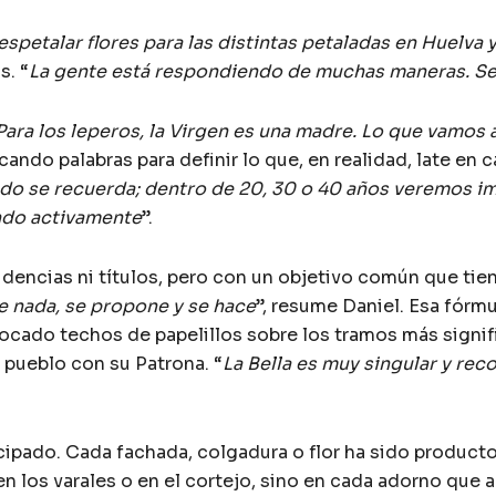
spetalar flores para las distintas petaladas en Huelva 
s. “
La gente está respondiendo de muchas maneras. Se
Para los leperos, la Virgen es una madre. Lo que vamos 
scando palabras para definir lo que, en realidad, late en 
todo se recuerda; dentro de 20, 30 o 40 años veremos im
ndo activamente
”.
idencias ni títulos, pero con un objetivo común que tien
e nada, se propone y se hace
”, resume Daniel. Esa fórm
locado techos de papelillos sobre los tramos más signif
l pueblo con su Patrona. “
La Bella es muy singular y re
ticipado. Cada fachada, colgadura o flor ha sido product
 en los varales o en el cortejo, sino en cada adorno que