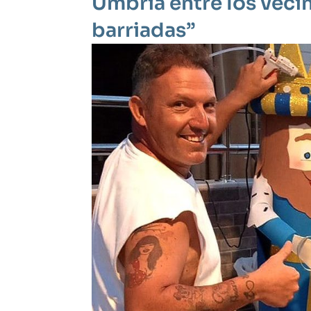
Umbría entre los vecin
barriadas”