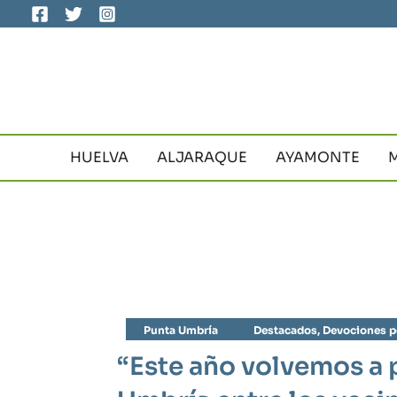
Ir
al
contenido
HUELVA
ALJARAQUE
AYAMONTE
Punta Umbría
Destacados
,
Devociones p
“Este año volvemos a 