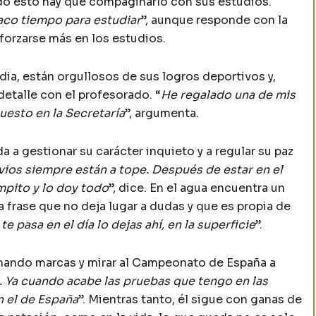
todo esto hay que compaginarlo con sus estudios.
aco tiempo para estudiar
”, aunque responde con la
forzarse más en los estudios.
dia, están orgullosos de sus logros deportivos y,
etalle con el profesorado. “
He regalado una de mis
puesto en la Secretaría
”, argumenta.
a a gestionar su carácter inquieto y a regular su paz
vios siempre están a tope. Después de estar en el
mpito y lo doy todo
”, dice. En el agua encuentra un
na frase que no deja lugar a dudas y que es propia de
te pasa en el día lo dejas ahí, en la superficie
”.
mando marcas y mirar al Campeonato de España a
. Ya cuando acabe las pruebas que tengo en las
 el de España
”. Mientras tanto, él sigue con ganas de