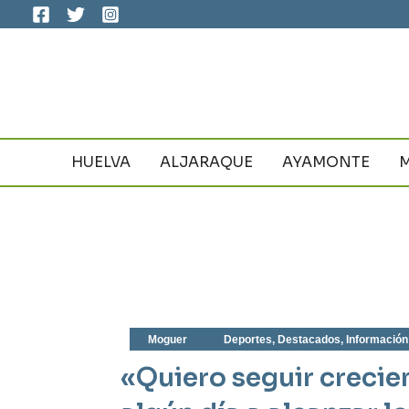
Ir
al
contenido
HUELVA
ALJARAQUE
AYAMONTE
Moguer
Deportes
,
Destacados
,
Información
«Quiero seguir crecie