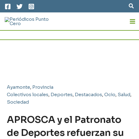
Ir
Bus
al
MA
contenido
M
Ayamonte
,
Provincia
Colectivos locales
,
Deportes
,
Destacados
,
Ocio
,
Salud
,
Sociedad
APROSCA y el Patronato
de Deportes refuerzan su