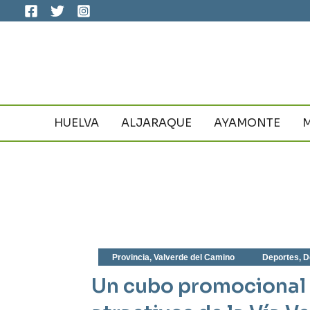
Ir
al
contenido
HUELVA
ALJARAQUE
AYAMONTE
Provincia
,
Valverde del Camino
Deportes
,
D
Un cubo promocional i