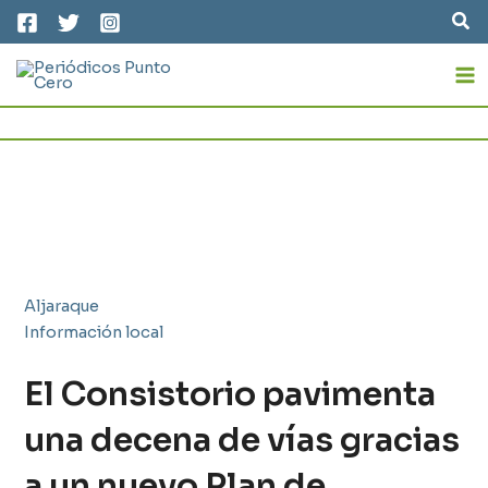
Ir
Bus
al
MA
contenido
M
Aljaraque
Información local
El Consistorio pavimenta
una decena de vías gracias
a un nuevo Plan de