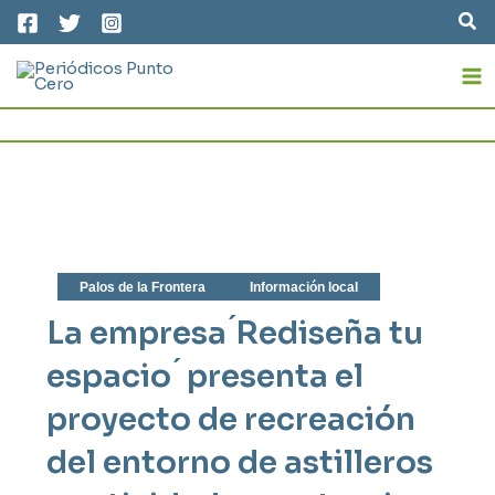
Ir
Bus
al
MA
contenido
M
Palos de la Frontera
Información local
La empresa ́Rediseña tu
espacio ́ presenta el
proyecto de recreación
del entorno de astilleros