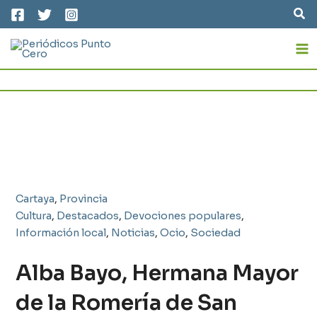
Ir
Bus
al
MA
contenido
M
Cartaya
,
Provincia
Cultura
,
Destacados
,
Devociones populares
,
Información local
,
Noticias
,
Ocio
,
Sociedad
Alba Bayo, Hermana Mayor
de la Romería de San