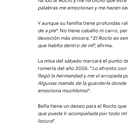
ha ido al Rocío y me ha dicho que este
palabras me emocionan y me hacen sent
Y aunque su familia tiene profundas raí
de a pie
”. No tiene caballo ni carro, pe
devoción más sincera. “
El Rocío es sen
que habita dentro de mí
”, afirma.
La misa del sábado marcará el punto de
romería del año 2026. “
Lo afronto con 
llegó la hermandad y me vi arropada por
Algunas mamás de la guardería donde 
emociona muchísimo
”.
Bella tiene un deseo para el Rocío que 
que pueda ir acompañada por todo mi 
locura
”.