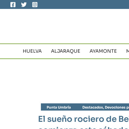
Ir
al
contenido
HUELVA
ALJARAQUE
AYAMONTE
Punta Umbría
Destacados
,
Devociones p
El sueño rociero de B