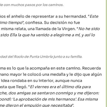
ie con muchos pasos por los caminos.
ños el anhelo de representar a su hermandad. “
Este
simo tiempo
”, confiesa. Su decisión no fue
misma relata, una llamada de la Virgen. “
No he sido
do Ella la que ha venido a elegirme a mí, y así lo
ad del Rocío de Punta Umbría junto a su familia.
loma es lo que la acompaña en este camino. Recuerda
mano mayor le colocó una medalla y le dijo que algún
la idea rondaba en su interior, aunque nunca
asta que llegó. “
El viernes era el último día para
 noche, dos amigas se sentaron conmigo y me dijeron:
spondí: ‘La aprobación de mis hermanos’. Esa misma
y me dieron el empujón que necesitaba
”.