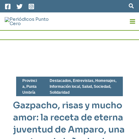
Ir
Bus
al
MA
contenido
M
Provinci
Destacados
,
Entrevistas
,
Homenajes
,
a
,
Punta
Información local
,
Salud
,
Sociedad
,
Umbría
Solidaridad
Gazpacho, risas y mucho
amor: la receta de eterna
juventud de Amparo, una