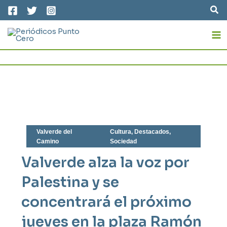
Ir
Bus
al
MA
contenido
M
Valverde del
Cultura
,
Destacados
,
Camino
Sociedad
Valverde alza la voz por
Palestina y se
concentrará el próximo
jueves en la plaza Ramón