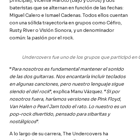
principal), Vicente Maroto (bajo y coros) y dos
bateristas que se alternan en función de las fechas:
Miguel Calero e Ismael Cadenas. Todos ellos cuentan
con una sólida trayectoria en grupos como Céfiro,
Rusty River o Visión Sonora, y un denominador
común: la pasión por el rock.
Undercovers fue uno de los grupos que participó en
“
Para nosotros es fundamental mantener el sonido
de las dos guitarras. Nos encantaría incluir teclados
en algunas canciones, pero nuestro lenguaje sigue
siendo el del rock
”, explica Manu Vázquez. “
Si por
nosotros fuera, haríamos versiones de Pink Floyd,
Van Halen o Pearl Jam todo el rato. Lo nuestro es un
pop-rock divertido, pensado para sibaritas y
nostálgicos
”.
A lo largo de su carrera, The Undercovers ha