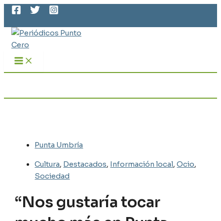
MAIN
Ir
MENU
al
Buscar
contenido
Punta Umbría
Cultura
,
Destacados
,
Información local
,
Ocio
,
Sociedad
“Nos gustaría tocar